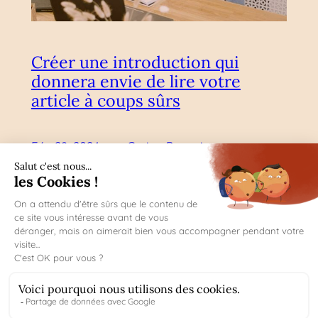
Créer une introduction qui
donnera envie de lire votre
article à coups sûrs
—
Fév 28, 2024
Carine Pasquier
par
dans
Stratégie de contenu web & blogging
Je dois écrire une introduction puissante
qui doit vous donner envie de lire cet
article sur les différentes techniques
d’écriture d’introduction d’article de blog.
Ok, double enjeu
Bon, si vous lisez ceci,
cela signifie que le titre vous a interpellé :
déjà c’est un bon point pour moi. En y