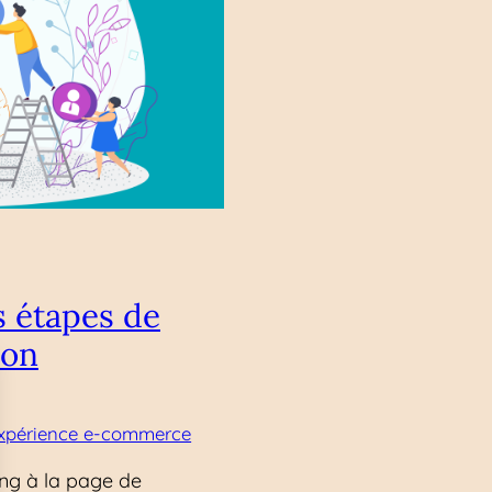
s étapes de
ion
xpérience e-commerce
ing à la page de