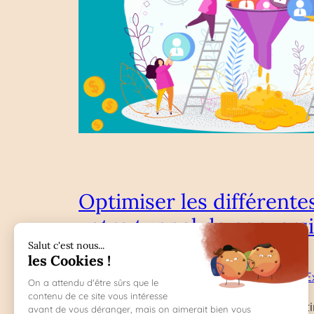
Optimiser les différente
votre tunnel de convers
—
Jan 31, 2024
Carine Pasquier
dans
E
par
Du simple clic sur votre publicité market