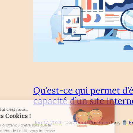
Qu’est-ce qui permet d’é
capacité d’un site intern
—
Jan 17, 2024
Carine Pasquier
dans
Ex
par