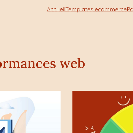
Accueil
Templates ecommerce
Po
ormances web