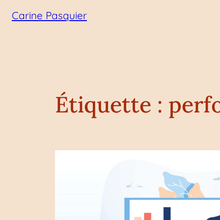
Aller
Carine Pasquier
au
contenu
Étiquette :
perf