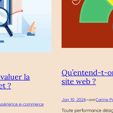
Qu’entend-t-o
valuer la
site web ?
et ?
—
Jan 10, 2024
Carine P
par
périence e-commerce
Toute performance désig