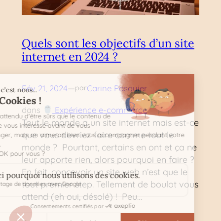
Quels sont les objectifs d’un site
internet en 2024 ?
—
Fév 21, 2024
Carine Pasquier
par
dans
Expérience e-commerce
Tout le monde a un site internet mais est-ce
que vous devriez faire comme tout le
monde ? Pourtant, certains en ont et ça ne
leur apporte rien, alors pourquoi en faire ?
En fait, concevoir un site web n’est que le
tout premier step. Tellement de boulot vous
attend (eh oui, désolé) ! Peu…